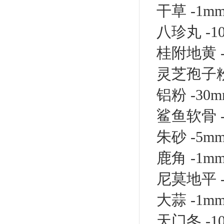
干草 -1mm
八珍丸 -10
桂附地黄 -1
灵芝孢子粉 
铝粉 -30m
鲨鱼软骨 -5
朱砂 -5mm
鹿角 -1mm
尼莫地平 -2
大蒜 -1mm
天门冬 -1