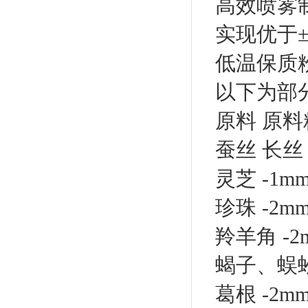
高效喷雾
实现优于±
低温保质
以下为部
原料 原料
蚕丝 长丝 1
灵芝 -1mm
珍珠 -2mm
羚羊角 -2m
蝎子、蜈蚣、
葛根 -2mm