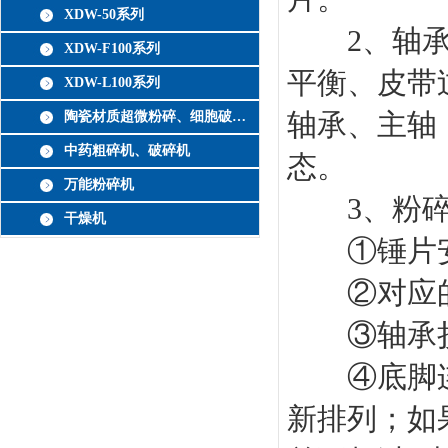
XDW-50系列
2、轴承过
XDW-F100系列
平衡、皮带
XDW-L100系列
轴承、主轴
陶瓷材质超微粉碎、细胞破壁机
中药粗碎机、破碎机
态。
万能粉碎机
3、粉碎机
干燥机
①锤片安
②对应的
③轴承损
④底脚连接
新排列；如