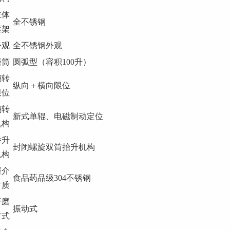
主体
全不锈钢
框架
外观
全不锈钢外观
磨筒
圆弧型（容积100升）
翻转
纵向＋横向限位
限位
翻转
新式单辊、电磁制动定位
机构
举升
封闭螺旋双筒抬升机构
机构
磨介
食品药品级304不锈钢
材质
研磨
振动式
方式