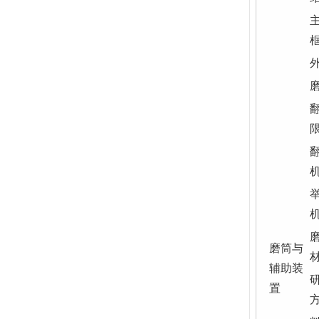
磨筒与
辅助装
置