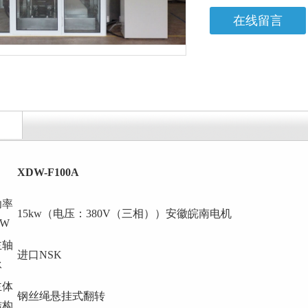
在线留言
XDW-F100A
功率
15kw（电压：380V（三相））安徽皖南电机
KW
主轴
进口NSK
承
主体
钢丝绳悬挂式翻转
结构