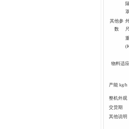
其他参
数
(
物料适
产能
kg/h
整机外观
交货期
其他说明