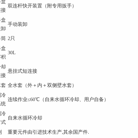
料盒
双连杆快开装置（附专用扳手）
连接
料盒
手动装卸
装卸
料筒
2只
料盒
30L
容积
冷却
悬挂式短连接
连接
水套
全水套（外＋内＋双侧壁水套）
制冷
连续作业≤60℃（自来水循环冷却、用户自备）
系统
制冷
自来水循环冷却
方式
制
重要元件由引进技术生产,其余国产件.