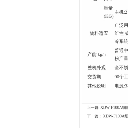
重量
主机:2
(KG)
广泛用
物料适应
维性 
冷系统
普通
产能
kg/h
粉产
整机外观
全不
交货期
90个
其他说明
电源:3
上一篇:
XDW-F100
下一篇：
XDW-F10