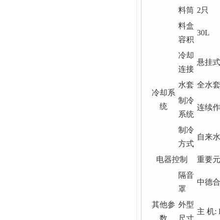
料筒
2只
料盒
30L
容积
冷却
悬挂
连接
水套
全水
冷却系
制冷
统
连续作
系统
制冷
自来
方式
电器控制
重要元
隔音
中德
罩
其他参
外型
主 机: 
数
尺寸