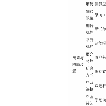
磨筒
圆弧型
翻转
纵向
限位
翻转
新式
机构
举升
封闭
机构
磨介
食品药
磨筒与
材质
辅助装
研磨
置
振动
方式
料盒
双连
连接
料盒
手动
装卸