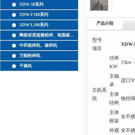
XDW-50系列
XDW-F100系列
产品介绍
XDW-L100系列
陶瓷材质超微粉碎、细胞破壁机
型号
XDW-
中药粗碎机、破碎机
项目
万能粉碎机
功率
15k
干燥机
KW
主轴
进口N
承
主机系
主体
统
钢丝
结构
主体
全不
框架
外观
全不